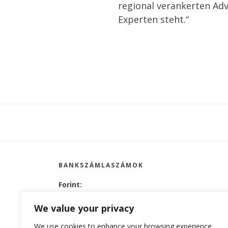
regional verankerten Ad
Experten steht.“
Footer
BANKSZÁMLASZÁMOK
Forint:
UniCredit Bank Hungary Zrt.
SWIFT: BACXHUHB
We value your privacy
10918001-00000087-56670007
We use cookies to enhance your browsing experience,