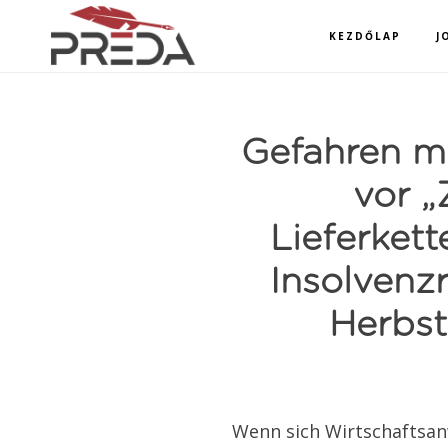
Skip
Ugrás
to
a
KEZDŐLAP
J
main
lábléchez
content
Gefahren mi
vor „
Lieferke
Insolvenz
Herbst
Wenn sich Wirtschaftsan