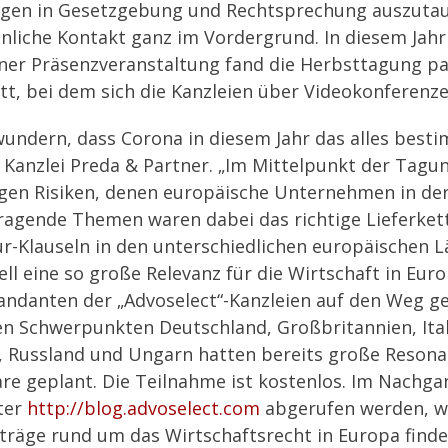
ngen in Gesetzgebung und Rechtsprechung auszutau
liche Kontakt ganz im Vordergrund. In diesem Jahr 
einer Präsenzveranstaltung fand die Herbsttagung 
tt, bei dem sich die Kanzleien über Videokonfere
undern, dass Corona in diesem Jahr das alles bes
r Kanzlei Preda & Partner. „Im Mittelpunkt der Tagun
igen Risiken, denen europäische Unternehmen in der
sragende Themen waren dabei das richtige Lieferk
-Klauseln in den unterschiedlichen europäischen L
l eine so große Relevanz für die Wirtschaft in Euro
ndanten der „Advoselect“-Kanzleien auf den Weg ge
en Schwerpunkten Deutschland, Großbritannien, Itali
 Russland und Ungarn hatten bereits große Reson
re geplant. Die Teilnahme ist kostenlos. Im Nachg
ter
http://blog.advoselect.com
abgerufen werden, wo
eiträge rund um das Wirtschaftsrecht in Europa find