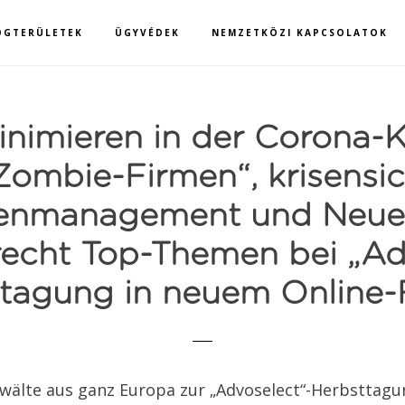
OGTERÜLETEK
ÜGYVÉDEK
NEMZETKÖZI KAPCSOLATOK
nimieren in der Corona-K
Zombie-Firmen“, krisensi
ttenmanagement und Neue
recht Top-Themen bei „Ad
tagung in neuem Online
wälte aus ganz Europa zur „Advoselect“-Herbsttagun