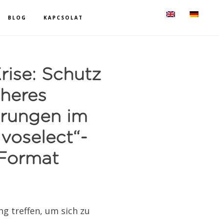
BLOG
KAPCSOLAT
rise: Schutz
cheres
rungen im
voselect“-
-Format
g treffen, um sich zu