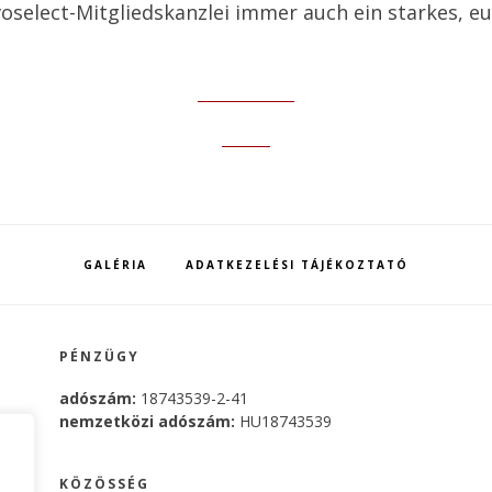
voselect-Mitgliedskanzlei immer auch ein starkes, 
GALÉRIA
ADATKEZELÉSI TÁJÉKOZTATÓ
PÉNZÜGY
adószám:
18743539-2-41
nemzetközi adószám:
HU18743539
KÖZÖSSÉG