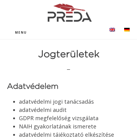
Skip
Ugrás
to
a
main
lábléchez
content
MENU
Jogterületek
Adatvédelem
adatvédelmi jogi tanácsadás
adatvédelmi audit
GDPR megfelelőség vizsgálata
NAIH gyakorlatának ismerete
adatvédelmi tájékoztató elkészítése