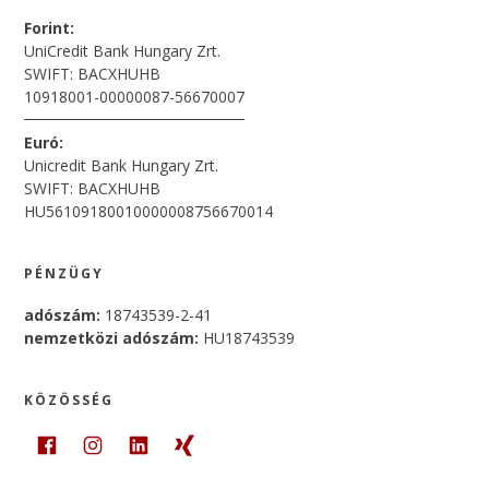
Forint:
UniCredit Bank Hungary Zrt.
SWIFT: BACXHUHB
10918001-00000087-56670007
Euró:
Unicredit Bank Hungary Zrt.
SWIFT: BACXHUHB
HU56109180010000008756670014
PÉNZÜGY
adószám:
18743539-2-41
nemzetközi adószám:
HU18743539
KÖZÖSSÉG