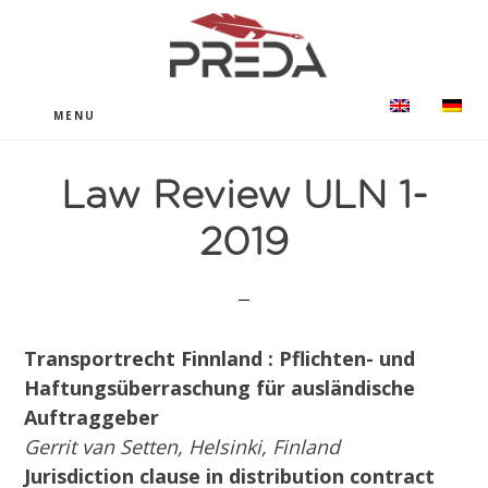
Skip
Ugrás
to
a
main
lábléchez
content
MENU
Law Review ULN 1-
2019
Transportrecht Finnland : Pflichten- und
Haftungsüberraschung für ausländische
Auftraggeber
Gerrit van Setten, Helsinki, Finland
Jurisdiction clause in distribution contract